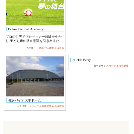
Fellow Football Academy
プロの世界で得たサッカー経験を生か
し 子ども達の潜在意識を引き出すため
のスリープ…
カテゴリ：
スポーツ
,
運動
,
長浜市街
Huckle Berry
カテゴリ：
スポーツ
,
東浅井地域
長浜バイオ大学ドーム
カテゴリ：
スポーツ
,
公共機関団体
,
長浜市街