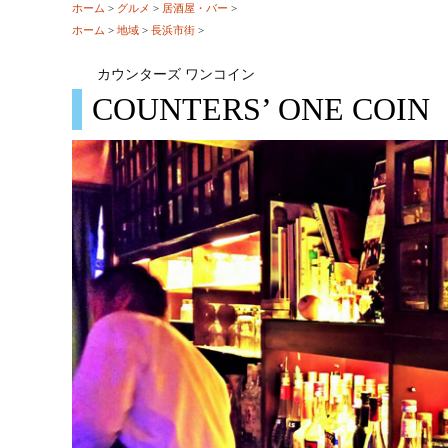
ホーム
>
グルメ
>
居酒屋・バー
>
ホーム
>
地域
>
長浜市街
>
カウンターズ ワンコイン
COUNTERS’ ONE COIN