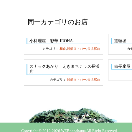
同一カテゴリのお店
小料理屋 彩華-IROHA-
道頓堀
カテゴリ：
和食
,
居酒屋・バー
,
長浜駅前
カ
スナックあかり えきまちテラス長浜
備長扇屋
店
カテゴリ：
居酒屋・バー
,
長浜駅前
Copyright © 2012-2026 WEBnagahama All Right Reserved.