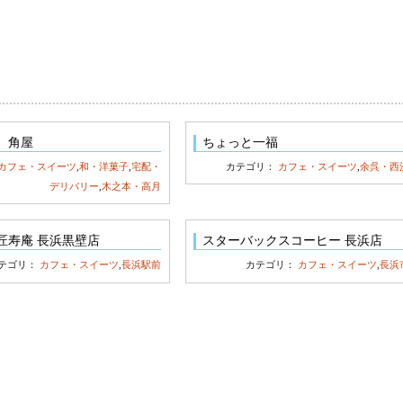
 角屋
ちょっと一福
カフェ・スイーツ
,
和・洋菓子
,
宅配・
カテゴリ：
カフェ・スイーツ
,
余呉・西
デリバリー
,
木之本・高月
匠寿庵 長浜黒壁店
スターバックスコーヒー 長浜店
テゴリ：
カフェ・スイーツ
,
長浜駅前
カテゴリ：
カフェ・スイーツ
,
長浜