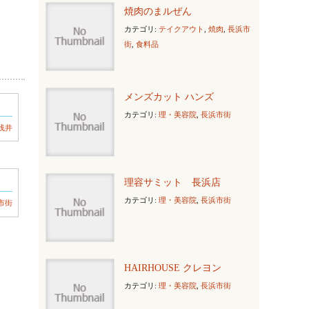
焼肉のまルぜん
カテゴリ:
テイクアウト
,
焼肉
,
長浜市
街
,
食料品
メンズカット ハンズ
カテゴリ:
理・美容院
,
長浜市街
浅井
理容サミット 長浜店
カテゴリ:
理・美容院
,
長浜市街
市街
HAIRHOUSE クレヨン
カテゴリ:
理・美容院
,
長浜市街