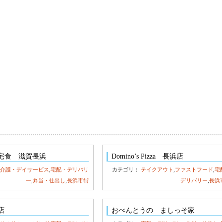
宅食 滋賀長浜
Domino’s Pizza 長浜店
：
介護・デイサービス
,
宅配・デリバリ
カテゴリ：
テイクアウト
,
ファストフード
,
宅
ー
,
弁当・仕出し
,
長浜市街
デリバリー
,
長浜
店
おべんとうの ましっそ家