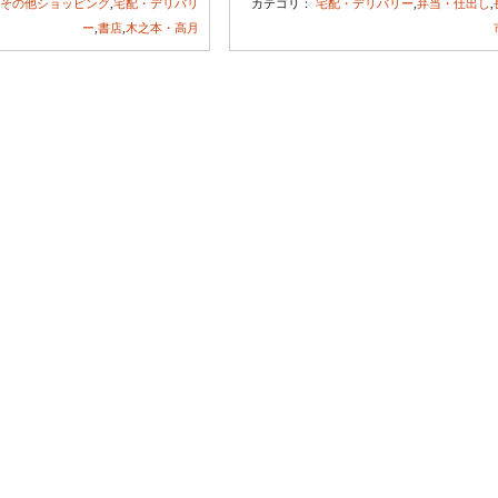
：
その他ショッピング
,
宅配・デリバリ
カテゴリ：
宅配・デリバリー
,
弁当・仕出し
,
ー
,
書店
,
木之本・高月