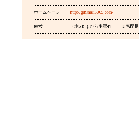
ホームページ
http://ginshari3065.com/
備考
・米5ｋｇから宅配有 ※宅配長浜市全