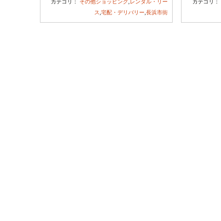
カテゴリ：
その他ショッピング
,
レンタル・リー
カテゴリ
ス
,
宅配・デリバリー
,
長浜市街