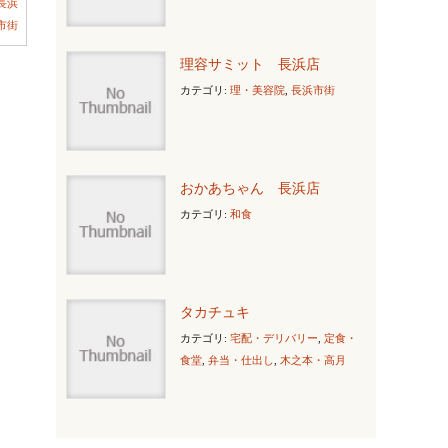
長浜
市街
理容サミット 長浜店
カテゴリ:
理・美容院
,
長浜市街
おかあちゃん 長浜店
カテゴリ:
和食
タカチュキ
カテゴリ:
宅配・デリバリー
,
定食・
食堂
,
弁当・仕出し
,
木之本・高月