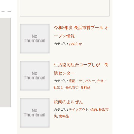
令和8年度 長浜市営プール オ
ープン情報
カテゴリ:
お知らせ
生活協同組合コープしが 長
浜センター
カテゴリ:
宅配・デリバリー
,
弁当・
仕出し
,
長浜市街
,
食料品
焼肉のまルぜん
カテゴリ:
テイクアウト
,
焼肉
,
長浜市
街
,
食料品