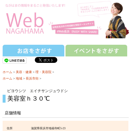
ホーム
>
美容・健康
>
理・美容院
>
ホーム
>
地域
>
長浜市街
>
ビヨウシツ エイチサンジュウドシ
美容室ｈ３０℃
店舗情報
住所
滋賀県長浜市地福寺町5-23