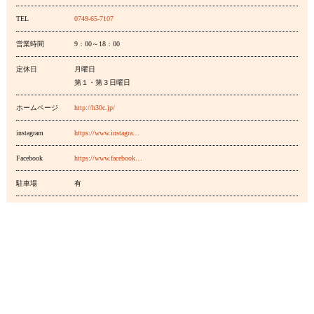
TEL
0749-65-7107
営業時間
9：00～18：00
定休日
月曜日
第１・第３日曜日
ホームページ
http://h30c.jp/
instagram
https://www.instagra…
Facebook
https://www.facebook…
駐車場
有