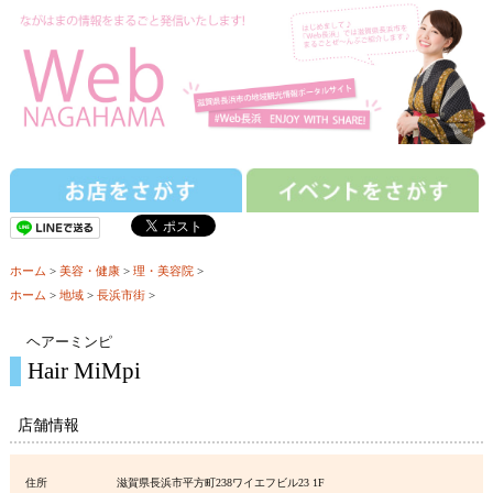
ホーム
>
美容・健康
>
理・美容院
>
ホーム
>
地域
>
長浜市街
>
ヘアーミンピ
Hair MiMpi
店舗情報
住所
滋賀県長浜市平方町238ワイエフビル23 1F