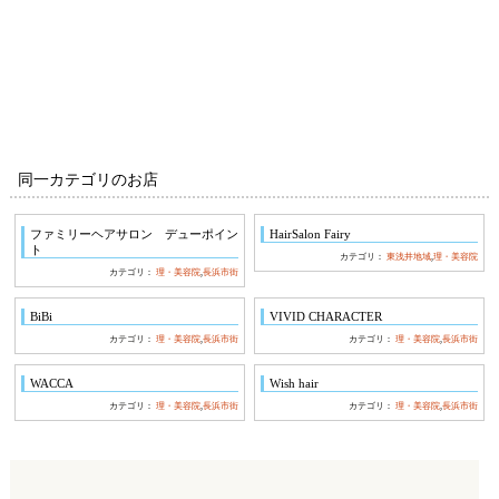
同一カテゴリのお店
ファミリーヘアサロン デューポイン
HairSalon Fairy
ト
カテゴリ：
東浅井地域
,
理・美容院
カテゴリ：
理・美容院
,
長浜市街
BiBi
VIVID CHARACTER
カテゴリ：
理・美容院
,
長浜市街
カテゴリ：
理・美容院
,
長浜市街
WACCA
Wish hair
カテゴリ：
理・美容院
,
長浜市街
カテゴリ：
理・美容院
,
長浜市街