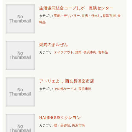
生活協同組合コープしが 長浜センター
カテゴリ:
宅配・デリバリー
,
弁当・仕出し
,
長浜市街
,
食
料品
焼肉のまルぜん
カテゴリ:
テイクアウト
,
焼肉
,
長浜市街
,
食料品
アトリエよし 西友長浜楽市店
カテゴリ:
その他サービス
,
長浜市街
HAIRHOUSE クレヨン
カテゴリ:
理・美容院
,
長浜市街