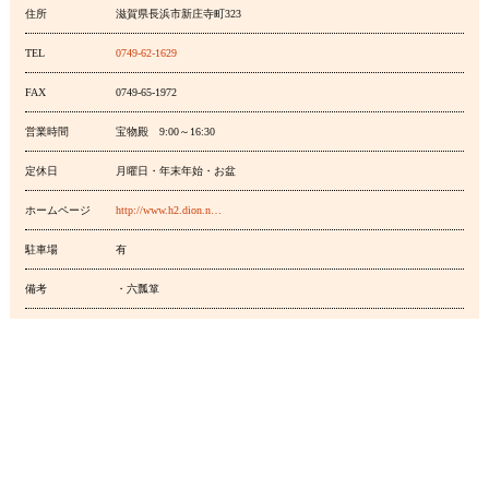
住所
滋賀県長浜市新庄寺町323
TEL
0749-62-1629
FAX
0749-65-1972
営業時間
宝物殿 9:00～16:30
定休日
月曜日・年末年始・お盆
ホームページ
http://www.h2.dion.n…
駐車場
有
備考
・六瓢箪