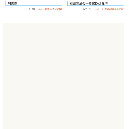
洞壽院
石田三成公一族家臣供養塔
カテゴリ：
余呉・西浅井
,
寺社仏閣
カテゴリ：
スポット
,
寺社仏閣
,
長浜市街