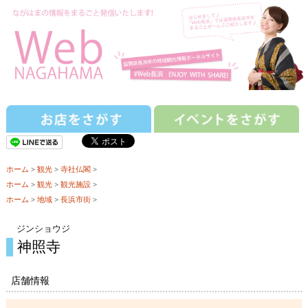
ホーム
>
観光
>
寺社仏閣
>
ホーム
>
観光
>
観光施設
>
ホーム
>
地域
>
長浜市街
>
ジンショウジ
神照寺
店舗情報