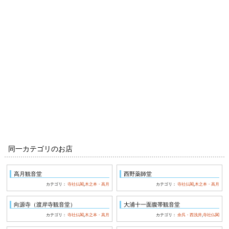
同一カテゴリのお店
高月観音堂
西野薬師堂
カテゴリ：
寺社仏閣
,
木之本・高月
カテゴリ：
寺社仏閣
,
木之本・高月
向源寺（渡岸寺観音堂）
大浦十一面腹帯観音堂
カテゴリ：
寺社仏閣
,
木之本・高月
カテゴリ：
余呉・西浅井
,
寺社仏閣