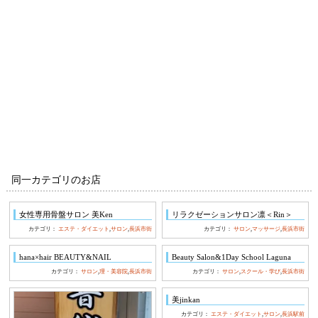
同一カテゴリのお店
女性専用骨盤サロン 美Ken
リラクゼーションサロン凛＜Rin＞
カテゴリ：
エステ・ダイエット
,
サロン
,
長浜市街
カテゴリ：
サロン
,
マッサージ
,
長浜市街
hana×hair BEAUTY&NAIL
Beauty Salon&1Day School Laguna
カテゴリ：
サロン
,
理・美容院
,
長浜市街
カテゴリ：
サロン
,
スクール・学び
,
長浜市街
美jinkan
カテゴリ：
エステ・ダイエット
,
サロン
,
長浜駅前