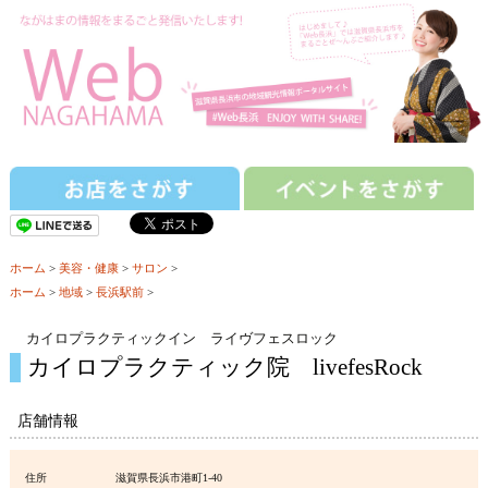
ホーム
>
美容・健康
>
サロン
>
ホーム
>
地域
>
長浜駅前
>
カイロプラクティックイン ライヴフェスロック
カイロプラクティック院 livefesRock
店舗情報
住所
滋賀県長浜市港町1-40