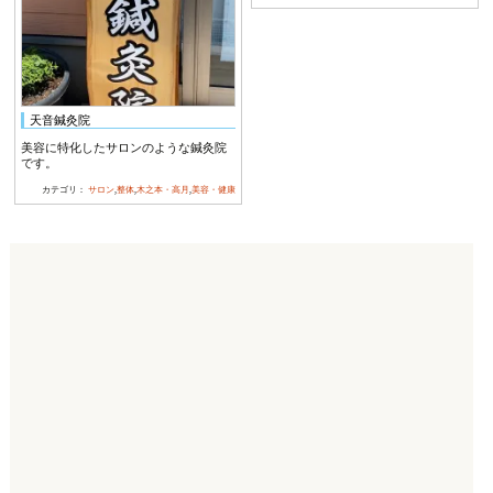
天音鍼灸院
美容に特化したサロンのような鍼灸院
です。
カテゴリ：
サロン
,
整体
,
木之本・高月
,
美容・健康