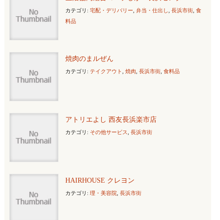
カテゴリ:
宅配・デリバリー
,
弁当・仕出し
,
長浜市街
,
食
料品
焼肉のまルぜん
カテゴリ:
テイクアウト
,
焼肉
,
長浜市街
,
食料品
アトリエよし 西友長浜楽市店
カテゴリ:
その他サービス
,
長浜市街
HAIRHOUSE クレヨン
カテゴリ:
理・美容院
,
長浜市街