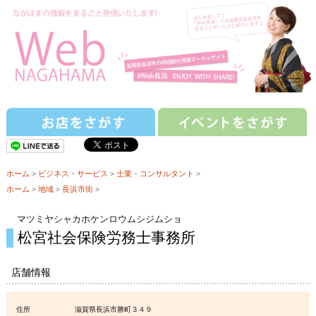
ホーム
>
ビジネス・サービス
>
士業・コンサルタント
>
ホーム
>
地域
>
長浜市街
>
マツミヤシャカホケンロウムシジムショ
松宮社会保険労務士事務所
店舗情報
住所
滋賀県長浜市勝町３４９