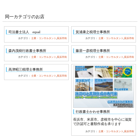
同一カテゴリのお店
司法書士法人 equal
箕浦康之税理士事務所
カテゴリ：
士業・コンサルタント
,
長浜市街
カテゴリ：
士業・コンサルタント
,
長浜市街
森内茂樹行政書士事務所
藤居一彦税理士事務所
カテゴリ：
士業・コンサルタント
,
長浜市街
カテゴリ：
士業・コンサルタント
,
長浜市街
高津昭三税理士事務所
カテゴリ：
士業・コンサルタント
,
長浜市街
行政書士かわせ事務所
長浜市、米原市。彦根市を中心に滋賀
で許認可と書類作成を承ります
カテゴリ：
士業・コンサルタント
,
長浜市街