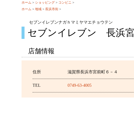
ホーム
>
ショッピング
>
コンビニ
>
ホーム
>
地域
>
長浜市街
>
セブンイレブンナガｈマミヤマエチョウテン
セブンイレブン 長浜
店舗情報
住所
滋賀県長浜市宮前町６－４
TEL
0749-63-4005