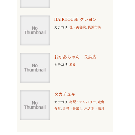
HAIRHOUSE クレヨン
カテゴリ:
理・美容院
,
長浜市街
おかあちゃん 長浜店
カテゴリ:
和食
タカチュキ
カテゴリ:
宅配・デリバリー
,
定食・
食堂
,
弁当・仕出し
,
木之本・高月