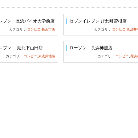
レブン 長浜バイオ大学前店
セブンイレブン びわ町曽根店
カテゴリ：
コンビニ
,
長浜市街
カテゴリ：
コンビニ
,
東浅井
レブン 湖北下山田店
ローソン 長浜神照店
カテゴリ：
コンビニ
,
東浅井地域
カテゴリ：
コンビニ
,
長浜