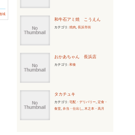
地域
和牛石アミ焼 こうえん
カテゴリ:
焼肉
,
長浜市街
おかあちゃん 長浜店
カテゴリ:
和食
タカチュキ
カテゴリ:
宅配・デリバリー
,
定食・
食堂
,
弁当・仕出し
,
木之本・高月