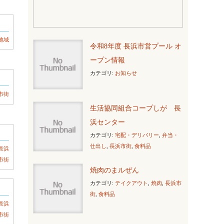
地域
令和8年度 長浜市営プール オ
ープン情報
カテゴリ:
お知らせ
市街
生活協同組合コープしが 長
浜センター
カテゴリ:
宅配・デリバリー
,
弁当・
仕出し
,
長浜市街
,
食料品
長浜
市街
焼肉のまルぜん
カテゴリ:
テイクアウト
,
焼肉
,
長浜市
街
,
食料品
長浜
市街