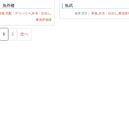
 魚作楼
魚武
和食
,
宅配・デリバリー
,
弁当・仕出し
,
カテゴリ：
和食
,
弁当・仕出し
,
東浅井
東浅井地域
1
2
次へ
投
稿
ナ
ビ
ゲ
ー
シ
ョ
ン