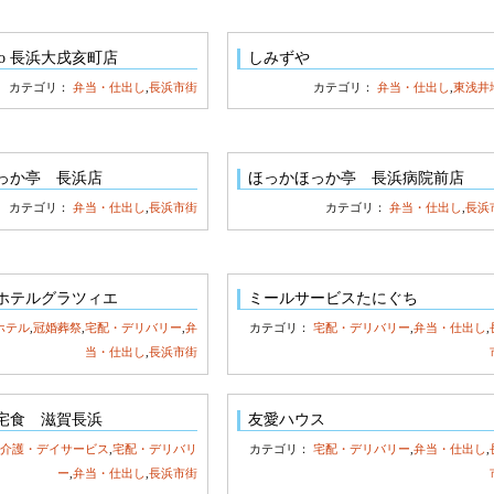
otto 長浜大戌亥町店
しみずや
カテゴリ：
弁当・仕出し
,
長浜市街
カテゴリ：
弁当・仕出し
,
東浅井
っか亭 長浜店
ほっかほっか亭 長浜病院前店
カテゴリ：
弁当・仕出し
,
長浜市街
カテゴリ：
弁当・仕出し
,
長浜
ホテルグラツィエ
ミールサービスたにぐち
ホテル
,
冠婚葬祭
,
宅配・デリバリー
,
弁
カテゴリ：
宅配・デリバリー
,
弁当・仕出し
,
当・仕出し
,
長浜市街
宅食 滋賀長浜
友愛ハウス
：
介護・デイサービス
,
宅配・デリバリ
カテゴリ：
宅配・デリバリー
,
弁当・仕出し
,
ー
,
弁当・仕出し
,
長浜市街