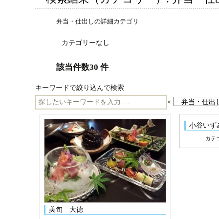
弁当・仕出しの詳細カテゴリ
カテゴリーなし
該当件数30 件
キーワードで絞り込んで検索
キ
×
ー
小谷いず
ワ
カテ
ー
ド
検
索:
美旬 大德