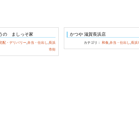
うの ましっそ家
かつや 滋賀長浜店
宅配・デリバリー
,
弁当・仕出し
,
長浜
カテゴリ：
和食
,
弁当・仕出し
,
長浜
市街