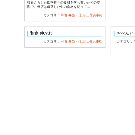
技をこらした四季折々の食材を落ち着いた和の空
間で。当店は厳選した旬の食材を使って…
カテゴリ：
和食
,
弁当・仕出し
,
長浜市街
和食 仲かわ
おべんと
カテゴリ：
和食
,
弁当・仕出し
,
長浜市街
カテゴリ：