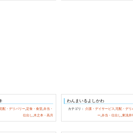
キ
わんまいるよしかわ
宅配・デリバリー
,
定食・食堂
,
弁当・
カテゴリ：
介護・デイサービス
,
宅配・デリ
仕出し
,
木之本・高月
ー
,
弁当・仕出し
,
東浅井