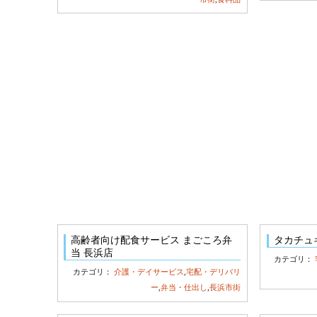
高齢者向け配食サービス まごころ弁
タカチュ
当 長浜店
カテゴリ：
カテゴリ：
介護・デイサービス
,
宅配・デリバリ
ー
,
弁当・仕出し
,
長浜市街