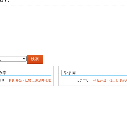
み亭
やま岡
ゴリ：
和食
,
弁当・仕出し
,
東浅井地域
カテゴリ：
和食
,
弁当・仕出し
,
長浜