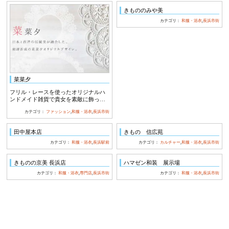
ワ
きもののみや美
ー
カテゴリ：
和服・浴衣
,
長浜市街
ド
検
索:
菜菜夕
フリル・レースを使ったオリジナルハ
ンドメイド雑貨で貴女を素敵に飾って
ください。
カテゴリ：
ファッション
,
和服・浴衣
,
長浜市街
田中屋本店
きもの 信広苑
カテゴリ：
和服・浴衣
,
長浜駅前
カテゴリ：
カルチャー
,
和服・浴衣
,
長浜市街
きものの京美 長浜店
ハマゼン和装 展示場
カテゴリ：
和服・浴衣
,
専門店
,
長浜市街
カテゴリ：
和服・浴衣
,
長浜市街