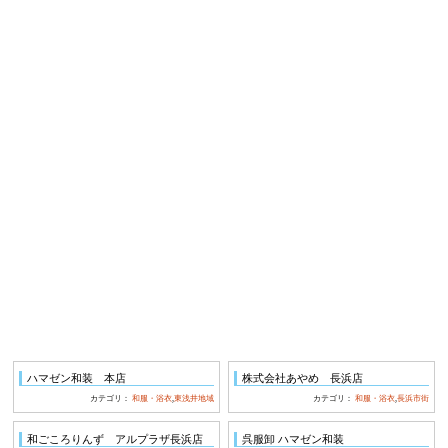
ハマゼン和装 本店
株式会社あやめ 長浜店
カテゴリ：
和服・浴衣
,
東浅井地域
カテゴリ：
和服・浴衣
,
長浜市街
和ごころりんず アルプラザ長浜店
呉服卸 ハマゼン和装