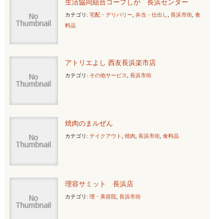
生活協同組合コープしが 長浜センター
カテゴリ:
宅配・デリバリー
,
弁当・仕出し
,
長浜市街
,
食
料品
アトリエよし 西友長浜楽市店
カテゴリ:
その他サービス
,
長浜市街
焼肉のまルぜん
カテゴリ:
テイクアウト
,
焼肉
,
長浜市街
,
食料品
理容サミット 長浜店
カテゴリ:
理・美容院
,
長浜市街