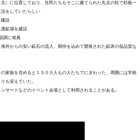
（北）に位置しており、住民たちもそこに建てられた丸太の柱で杉板一
生活をしていたらしい
を建設
る選鉱場を建設
順調に発展
り海外からの安い鉱石の流入、期待を込めて開発された鉱床の低品質な
その家族を含めると１５００人もの人たちでにぎわった。周囲には学校
よりも栄えていた。
コンサートなどのイベント会場として利用されることがある。