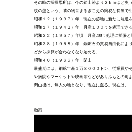
その時の採掘場所は、今の鉱山跡より２ｋｍほど奥
枚の壁という、隣の物音まるぎこえの簡易な長屋で
昭和１２（１９３７）年 現在の跡地に新たに坑道
昭和１７（１９４２）年 月産１００ｔを処理でき
昭和３２（１９５７）年頃 月産200ｔ処理に拡張と
昭和３８（１９５８）年 銅鉱石の貿易自由化によ
どから採算が合わなくなり始める。
昭和４０（１９６５）年 閉山
最盛期には、銅鉱年産１万８０００トン、従業員や
や病院やマーケットや映画館などがありふもとの町
閉山後は、無人の地となり、現在に至る。現在は、
動画