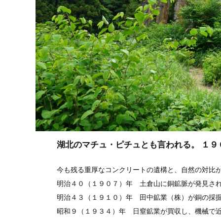
湖北のマチュ・ピチュとも言われる。 １
今も残る重厚なコンクリートの遺構と、自然の対比
明治４０（１９０７）年 土倉山に銅鉱脈が発見さ
明治４３（１９１０）年 田中鉱業（株）が銅の採
昭和９（１９３４）年 日窒鉱業が買収し、機械で