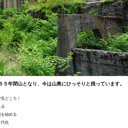
９６５年閉山となり、今は山奥にひっそりと残っています。
が見どころ！
れる
掘を始める
近代化