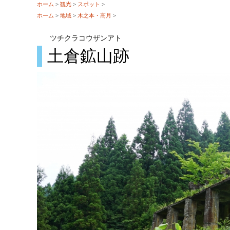
ホーム
>
観光
>
スポット
>
ホーム
>
地域
>
木之本・高月
>
ツチクラコウザンアト
土倉鉱山跡